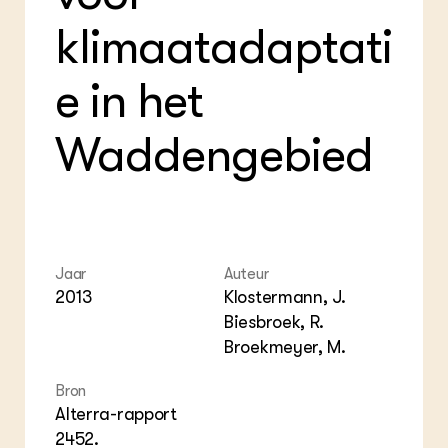
Foo
Int
ZIE OOK
klimaatadaptati
Gro
EU
In de regio
Var
Gro
Projecten
Gro
e in het
Co
Lectoraten
Inv
Practoraten
Pla
Vakbladen
Waddengebied
Gen
LEREN
Wiki Groen Kennisnet
GROEN KENNISNET
Jaar
Auteur
Over ons
2013
Klostermann, J.
Contact
Biesbroek, R.
Broekmeyer, M.
ENGLISH
Search the Knowledge base
Bron
Alterra-rapport
2452.