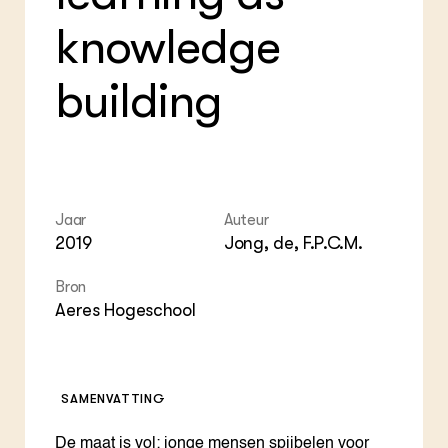
Foo
Int
ZIE OOK
Gro
EU
knowledge
In de regio
Var
Gro
Projecten
Gro
building
Co
Lectoraten
Inv
Practoraten
Pla
Vakbladen
Gen
LEREN
Wiki Groen Kennisnet
Jaar
Auteur
2019
Jong, de, F.P.C.M.
GROEN KENNISNET
Over ons
Bron
Contact
Aeres Hogeschool
ENGLISH
Search the Knowledge base
SAMENVATTING
De maat is vol: jonge mensen spijbelen voor