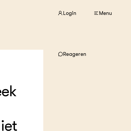
Login
Menu
ACTUEEL
Reageren
Nieuws
Agenda
Dossiers
Columns & Blogs
eek
ZIE OOK
In de regio
Projecten
Lectoraten
Practoraten
iet
Vakbladen