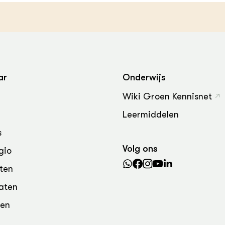
grond en infra
-Pigs
houderij
t Digitalisering &
ogie
welbevinden en
adaptatie
ar
Onderwijs
Wiki Groen Kennisnet
oen
Leermiddelen
e exoten
s
rdige genetische
Volg ons
gio
ten
he diversiteit
aten
whuisdieren
den