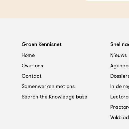
Groen, 
EURCAW
Varkens
Groenpac
Technol
Groen, 
klimaat
Groen Kennisnet
Snel na
Home
Nieuws
CoE Gr
Over ons
Agenda
Invasiev
Contact
Dossier
Plantaa
Samenwerken met ons
In de re
bronnen
Search the Knowledge base
Lectora
Genetisc
Practor
landbou
Vakbla