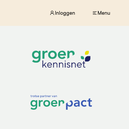
Inloggen
Menu
ACTUEEL
Nieuws
Agenda
Dossiers
Columns & Blogs
ZIE OOK
In de regio
Projecten
Lectoraten
Practoraten
Vakbladen