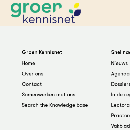
STARTPAGINA'S
Beroepspraktijk
Groen Kennisnet
Snel na
Onderwijs,
Glastui
Leermid
Project
Home
Nieuws
Onderzoek &
Researc
Advies
Over ons
Agenda
Hippisch
Projectr
Onze partners
Hydroth
Contact
Dossier
Pluimve
Agraris
bedrijfs
Praktijk
Samenwerken met ons
In de re
Varkens
Bollente
Search the Knowledge base
Lectora
Praktijk
het gro
Nationa
Practor
Hovenie
Agraris
groenvo
Experim
Vakbla
Kennis 