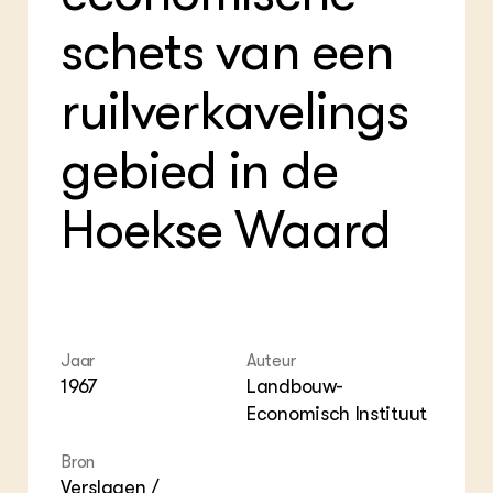
Foo
Int
ZIE OOK
Gro
EU
schets van een
In de regio
Var
Gro
Projecten
Gro
Co
Lectoraten
ruilverkavelings
Inv
Practoraten
Pla
Vakbladen
Gen
gebied in de
LEREN
Hoekse Waard
Wiki Groen Kennisnet
GROEN KENNISNET
Over ons
Contact
Jaar
Auteur
1967
Landbouw-
ENGLISH
Search the Knowledge base
Economisch Instituut
Bron
Verslagen /