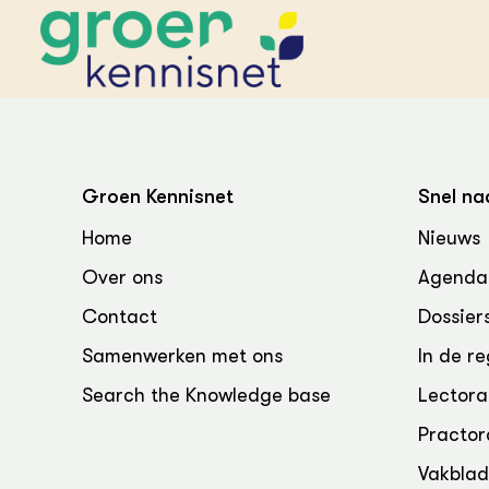
STARTPAGINA'S
Beroepspraktijk
Groen Kennisnet
Snel na
Onderwijs,
Glastui
Leermid
Project
Home
Nieuws
Onderzoek &
Researc
Advies
Over ons
Agenda
Hippisch
Projectr
Onze partners
Hydroth
Contact
Dossier
Pluimve
Agraris
bedrijfs
Praktijk
Samenwerken met ons
In de re
Varkens
Bollente
Search the Knowledge base
Lectora
Praktijk
het gro
Nationa
Practor
Hovenie
Agraris
groenvo
Experim
Vakbla
Kennis 