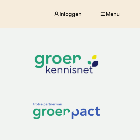
Inloggen
Menu
ACTUEEL
Nieuws
Agenda
Dossiers
Columns & Blogs
ZIE OOK
In de regio
Projecten
Lectoraten
Practoraten
Vakbladen