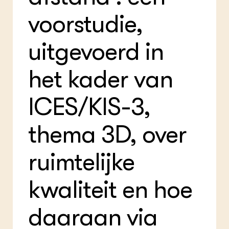
Foo
Int
ZIE OOK
voorstudie,
Gro
EU
In de regio
Var
Gro
Projecten
Gro
uitgevoerd in
Co
Lectoraten
Inv
Practoraten
Pla
Vakbladen
het kader van
Gen
LEREN
ICES/KIS-3,
Wiki Groen Kennisnet
thema 3D, over
GROEN KENNISNET
Over ons
ruimtelijke
Contact
kwaliteit en hoe
ENGLISH
Search the Knowledge base
daaraan via