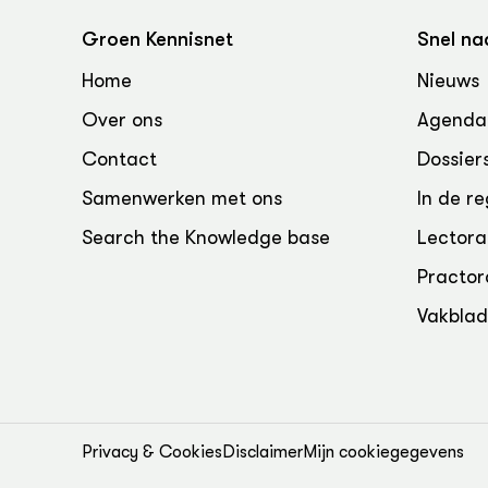
Groen, 
EURCAW
Groen Kennisnet
Snel na
Varkens
Groenpac
Home
Nieuws
Technol
Over ons
Agenda
Groen, 
klimaat
Contact
Dossier
Samenwerken met ons
In de re
CoE Gr
Search the Knowledge base
Lectora
Invasiev
Practor
Plantaa
Vakbla
bronnen
Genetisc
landbou
Privacy & Cookies
Disclaimer
Mijn cookiegegevens