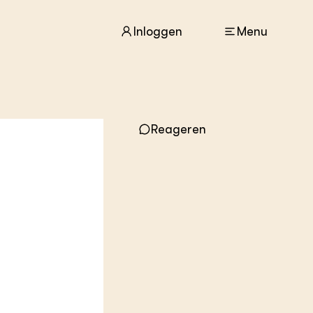
Inloggen
Menu
ACTUEEL
Nieuws
Reageren
Agenda
Dossiers
Columns & Blogs
ZIE OOK
In de regio
Projecten
Lectoraten
Practoraten
Vakbladen