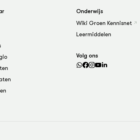
grond en infra
-Pigs
ar
Onderwijs
houderij
t Digitalisering &
Wiki Groen Kennisnet
ogie
Leermiddelen
welbevinden en
adaptatie
s
Volg ons
gio
oen
ten
e exoten
aten
rdige genetische
den
he diversiteit
whuisdieren