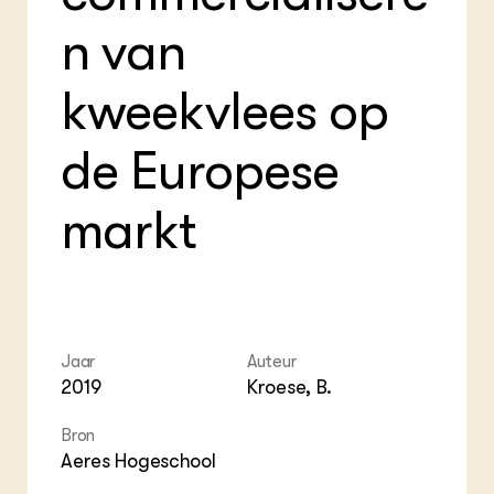
Foo
Int
ZIE OOK
Gro
EU
n van
In de regio
Var
Gro
Projecten
Gro
kweekvlees op
Co
Lectoraten
Inv
Practoraten
Pla
Vakbladen
de Europese
Gen
LEREN
markt
Wiki Groen Kennisnet
GROEN KENNISNET
Over ons
Contact
Jaar
Auteur
2019
Kroese, B.
ENGLISH
Search the Knowledge base
Bron
Aeres Hogeschool