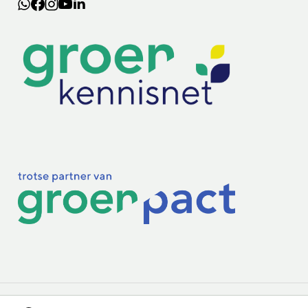
Lectoraten
Practoraten
Vakbladen
Privacy & Cookies
Disclaimer
Mijn cookiegegevens