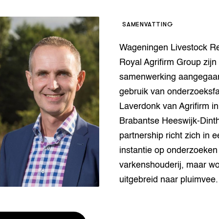
houderij
er
SAMENVATTING
beheer
l Innovatieloket
Wageningen Livestock R
erij
w
Royal Agrifirm Group zijn
s
samenwerking aangegaan
zorging
gebruik van onderzoeksfaci
andvogels
Laverdonk van Agrifirm in
nctionele landbouw
Brabantse Heeswijk-Dinth
elzijnsweb
 en Aquacultuur
partnership richt zich in e
Book
instantie op onderzoeken
uw
varkenshouderij, maar wor
Natuurinclusief,
d economy
tief & Biologisch
uitgebreid naar pluimvee.
tor
al Aanpakken