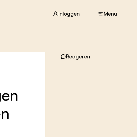
Inloggen
Menu
ACTUEEL
Reageren
Nieuws
Agenda
Dossiers
Columns & Blogs
gen
ZIE OOK
In de regio
en
Projecten
Lectoraten
Practoraten
Vakbladen