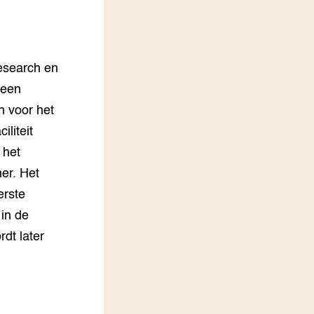
LEREN
Wiki Groen Kennisnet
esearch en
GROEN KENNISNET
Over ons
 een
Contact
 voor het
liteit
ENGLISH
 het
Search the Knowledge base
er. Het
erste
 in de
dt later