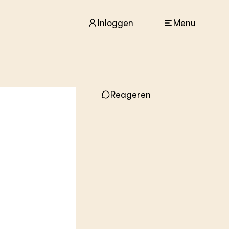
Inloggen
Menu
ACTUEEL
Nieuws
Reageren
Agenda
Dossiers
Columns & Blogs
ZIE OOK
In de regio
Projecten
Lectoraten
Practoraten
Vakbladen