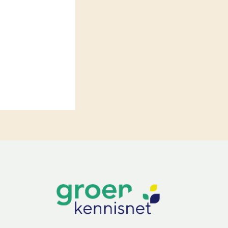
LEREN
Wiki Groen Kennisnet
GROEN KENNISNET
Over ons
Contact
ENGLISH
Search the Knowledge base