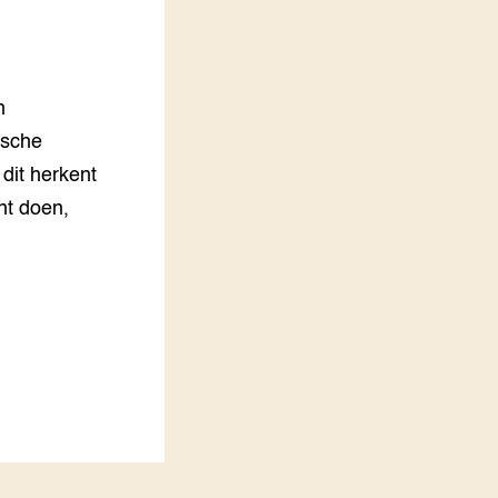
LEREN
Wiki Groen Kennisnet
n
GROEN KENNISNET
Over ons
ische
Contact
dit herkent
nt doen,
ENGLISH
Search the Knowledge base