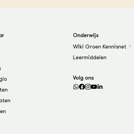
grond en infra
-Pigs
houderij
t Digitalisering &
ogie
ar
Onderwijs
welbevinden en
adaptatie
Wiki Groen Kennisnet
Leermiddelen
oen
s
e exoten
Volg ons
gio
rdige genetische
ten
aten
he diversiteit
den
whuisdieren