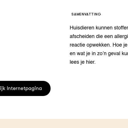
houderij
er
SAMENVATTING
beheer
l Innovatieloket
Huisdieren kunnen stoffe
erij
w
afscheiden die een allerg
s
reactie opwekken. Hoe je 
zorging
en wat je in zo’n geval ku
andvogels
nctionele landbouw
lees je hier.
elzijnsweb
 en Aquacultuur
Book
ijk Internetpagina
uw
Natuurinclusief,
d economy
tief & Biologisch
tor
al Aanpakken