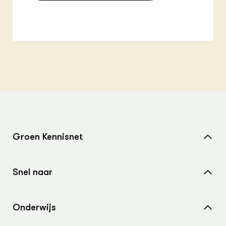
Groen Kennisnet
Home
Snel naar
Over ons
Nieuws
Contact
Onderwijs
Agenda
Samenwerken met ons