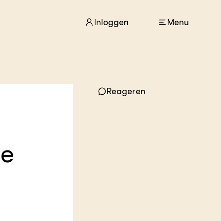
Inloggen
Menu
ACTUEEL
Nieuws
Reageren
Agenda
Dossiers
Columns & Blogs
de
ZIE OOK
In de regio
Projecten
Lectoraten
Practoraten
Vakbladen