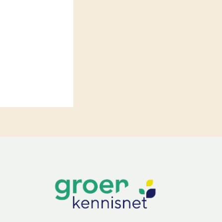
LEREN
Wiki Groen Kennisnet
GROEN KENNISNET
Over ons
Contact
ENGLISH
Search the Knowledge base