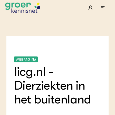
STARTPAGINA'S
Beroepspraktijk
Onderwijs, Onderzoek & Advies
Gla
Lee
Pro
Onze partners
Hip
Pro
Hyd
WEBPAGINA
Plu
Agr
Pra
Bol
Pra
Nat
licg.nl -
Hov
ond
Exp
Mel
Ken
Die
Ter
Nat
Dierziekten in
ACTUEEL
Tui
Bio
Nieuws
Die
Boe
Agenda
het buitenland
Mul
Die
Dossiers
Vis
EU
Columns & Blogs
Akk
Por
Bio
Bio