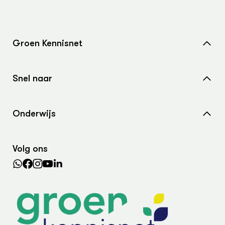
Groen Kennisnet
Home
Snel naar
Over ons
Nieuws
Contact
Onderwijs
Agenda
Samenwerken met ons
Wiki Groen Kennisnet
Dossiers
Search the Knowledge base
Volg ons
Leermiddelen
In de regio
Lectoraten
Practoraten
Vakbladen