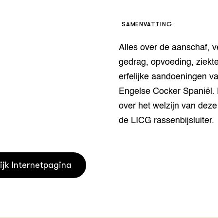
houderij
er
SAMENVATTING
beheer
l Innovatieloket
Alles over de aanschaf, v
erij
w
gedrag, opvoeding, ziekt
s
erfelijke aandoeningen v
zorging
Engelse Cocker Spaniël.
andvogels
nctionele landbouw
over het welzijn van deze
elzijnsweb
de LICG rassenbijsluiter.
 en Aquacultuur
Book
uw
ijk Internetpagina
Natuurinclusief,
d economy
tief & Biologisch
tor
al Aanpakken