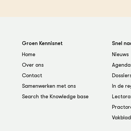
Groen, 
EURCAW
Varkens
Groenpac
Technol
Groen, 
klimaat
Groen Kennisnet
Snel na
Home
Nieuws
CoE Gr
Over ons
Agenda
Invasiev
Contact
Dossier
Plantaa
Samenwerken met ons
In de re
bronnen
Search the Knowledge base
Lectora
Genetisc
Practor
landbou
Vakbla