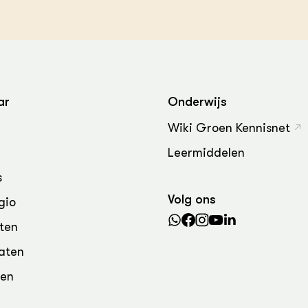
grond en infra
-Pigs
houderij
t Digitalisering &
ogie
welbevinden en
adaptatie
ar
Onderwijs
Wiki Groen Kennisnet
oen
Leermiddelen
e exoten
s
rdige genetische
Volg ons
gio
ten
he diversiteit
aten
whuisdieren
den