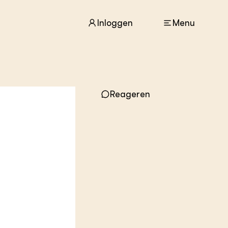
Inloggen
Menu
ACTUEEL
Reageren
Nieuws
Agenda
Dossiers
Columns & Blogs
ZIE OOK
In de regio
Projecten
Lectoraten
Practoraten
Vakbladen