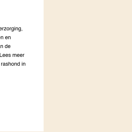
LEREN
Wiki Groen Kennisnet
erzorging,
GROEN KENNISNET
Over ons
en en
Contact
an de
 Lees meer
ENGLISH
Search the Knowledge base
 rashond in