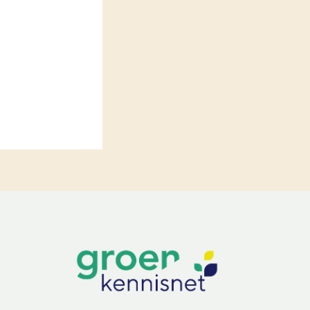
LEREN
Wiki Groen Kennisnet
GROEN KENNISNET
Over ons
Contact
ENGLISH
Search the Knowledge base