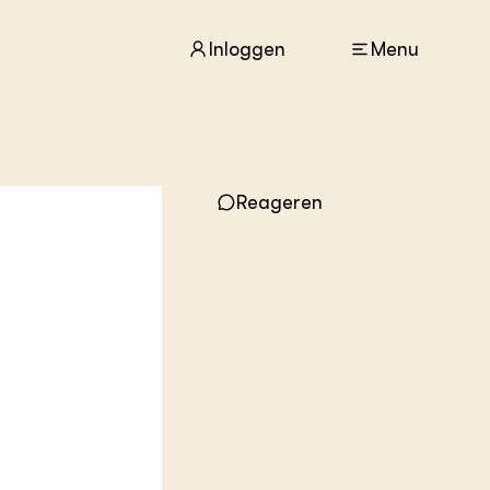
Inloggen
Menu
ACTUEEL
Nieuws
Reageren
Agenda
Dossiers
Columns & Blogs
ZIE OOK
In de regio
Projecten
Lectoraten
Practoraten
Vakbladen