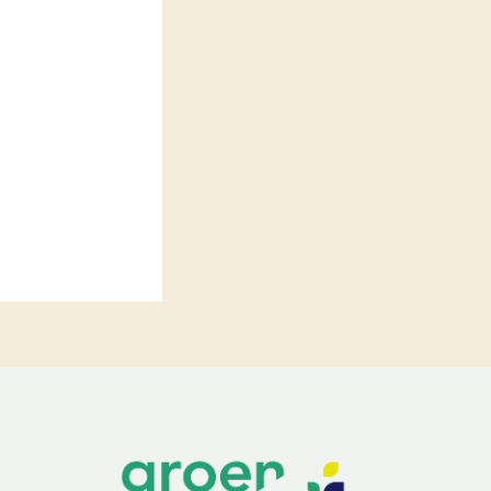
LEREN
Wiki Groen Kennisnet
GROEN KENNISNET
Over ons
Contact
ENGLISH
Search the Knowledge base