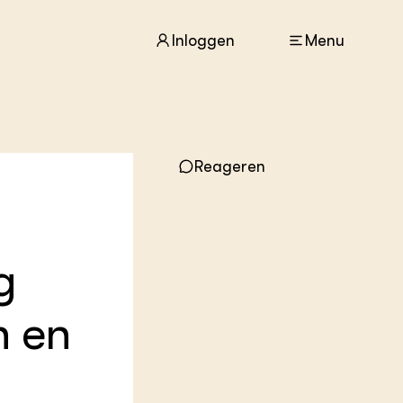
Inloggen
Menu
ACTUEEL
Nieuws
Reageren
Agenda
Dossiers
Columns & Blogs
g
ZIE OOK
In de regio
Projecten
n en
Lectoraten
Practoraten
Vakbladen