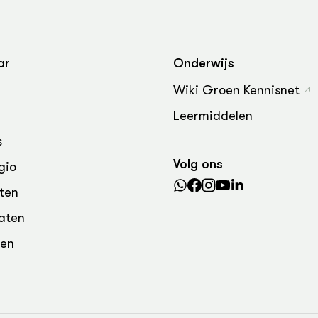
grond en infra
-Pigs
houderij
t Digitalisering &
ogie
ar
Onderwijs
welbevinden en
Wiki Groen Kennisnet
adaptatie
Leermiddelen
oen
s
Volg ons
gio
e exoten
ten
rdige genetische
aten
den
he diversiteit
whuisdieren