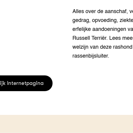
houderij
er
Alles over de aanschaf, v
gedrag, opvoeding, ziekt
beheer
l Innovatieloket
erfelijke aandoeningen v
erij
w
Russell Terriër. Lees mee
s
welzijn van deze rashond
zorging
rassenbijsluiter.
andvogels
nctionele landbouw
elzijnsweb
 en Aquacultuur
ijk Internetpagina
Book
uw
Natuurinclusief,
d economy
tief & Biologisch
tor
al Aanpakken