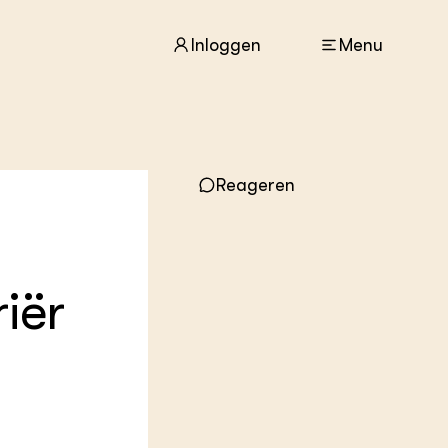
Inloggen
Menu
ACTUEEL
Reageren
Nieuws
Agenda
Dossiers
Columns & Blogs
riër
ZIE OOK
In de regio
Projecten
Lectoraten
Practoraten
Vakbladen