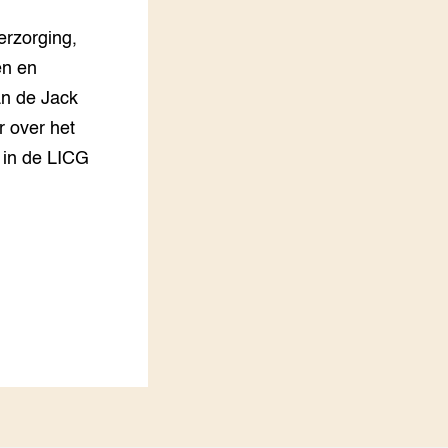
LEREN
erzorging,
Wiki Groen Kennisnet
en en
an de Jack
GROEN KENNISNET
Over ons
r over het
Contact
 in de LICG
ENGLISH
Search the Knowledge base