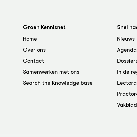
Groen, 
EURCAW
Varkens
Groenpac
Technol
Groen Kennisnet
Snel na
Groen, 
Home
Nieuws
klimaat
Over ons
Agenda
CoE Gr
Contact
Dossier
Samenwerken met ons
In de re
Invasiev
Search the Knowledge base
Lectora
Plantaa
bronnen
Practor
Vakbla
Genetisc
landbou