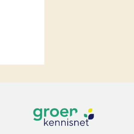
LEREN
Wiki Groen Kennisnet
GROEN KENNISNET
Over ons
Contact
ENGLISH
Search the Knowledge base