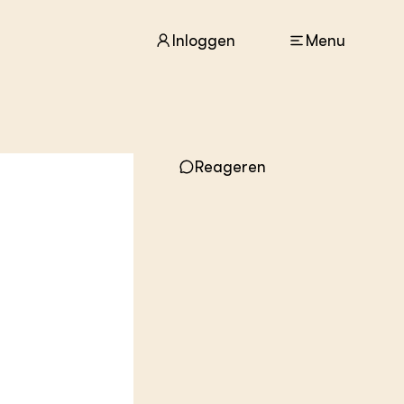
Inloggen
Menu
ACTUEEL
Nieuws
Reageren
Agenda
Dossiers
Columns & Blogs
ZIE OOK
In de regio
Projecten
Lectoraten
Practoraten
Vakbladen