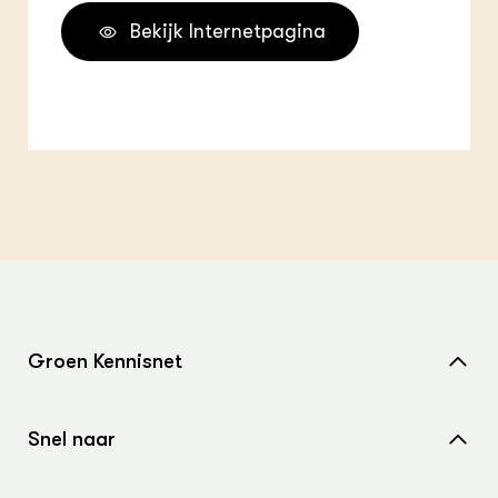
Bekijk Internetpagina
Groen Kennisnet
Home
Snel naar
Over ons
Nieuws
Contact