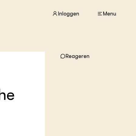
Inloggen
Menu
ACTUEEL
Nieuws
Reageren
Agenda
Dossiers
Columns & Blogs
che
ZIE OOK
In de regio
Projecten
Lectoraten
Practoraten
Vakbladen