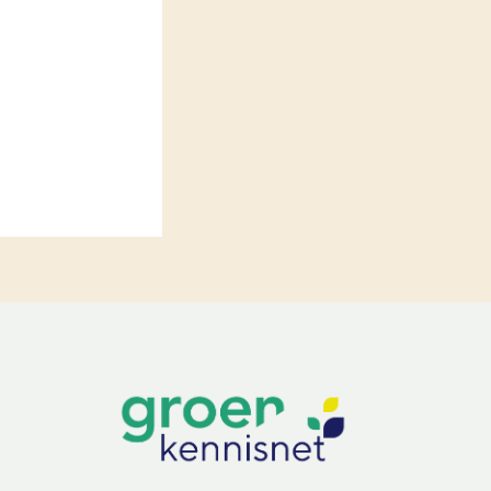
LEREN
Wiki Groen Kennisnet
GROEN KENNISNET
Over ons
Contact
ENGLISH
Search the Knowledge base