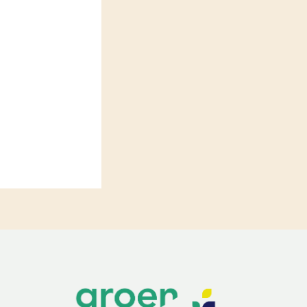
LEREN
Wiki Groen Kennisnet
GROEN KENNISNET
Over ons
Contact
ENGLISH
Search the Knowledge base