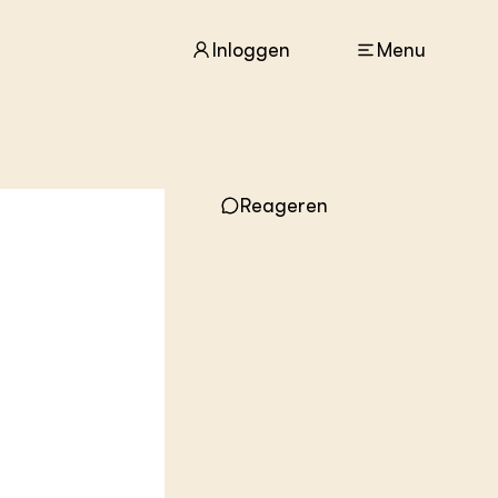
Inloggen
Menu
ACTUEEL
Nieuws
Reageren
Agenda
Dossiers
Columns & Blogs
ZIE OOK
In de regio
Projecten
Lectoraten
Practoraten
Vakbladen