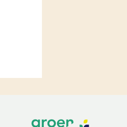
LEREN
Wiki Groen Kennisnet
GROEN KENNISNET
Over ons
Contact
ENGLISH
Search the Knowledge base