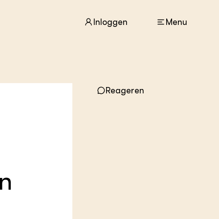
Inloggen
Menu
ACTUEEL
Nieuws
Reageren
Agenda
Dossiers
Columns & Blogs
ZIE OOK
In de regio
Projecten
en
Lectoraten
Practoraten
Vakbladen