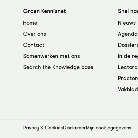
Groen, 
EURCAW
Groen Kennisnet
Snel na
Varkens
Groenpac
Home
Nieuws
Technol
Over ons
Agenda
Groen, 
klimaat
Contact
Dossier
Samenwerken met ons
In de re
CoE Gr
Search the Knowledge base
Lectora
Invasiev
Practor
Plantaa
Vakbla
bronnen
Genetisc
landbou
Privacy & Cookies
Disclaimer
Mijn cookiegegevens