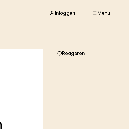
Inloggen
Menu
ACTUEEL
Nieuws
Reageren
Agenda
Dossiers
Columns & Blogs
ZIE OOK
In de regio
Projecten
Lectoraten
Practoraten
n
Vakbladen