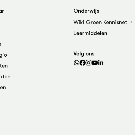
grond en infra
-Pigs
ar
Onderwijs
houderij
t Digitalisering &
Wiki Groen Kennisnet
ogie
Leermiddelen
welbevinden en
adaptatie
s
Volg ons
gio
oen
ten
e exoten
aten
rdige genetische
den
he diversiteit
whuisdieren