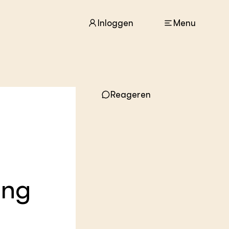
Inloggen
Menu
ACTUEEL
Nieuws
Reageren
Agenda
Dossiers
Columns & Blogs
ZIE OOK
In de regio
Projecten
ing
Lectoraten
Practoraten
Vakbladen