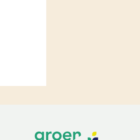
LEREN
Wiki Groen Kennisnet
GROEN KENNISNET
Over ons
Contact
ENGLISH
Search the Knowledge base