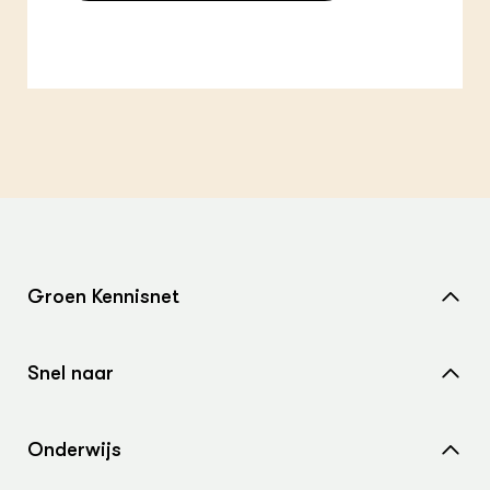
Groen Kennisnet
Home
Snel naar
Over ons
Nieuws
Contact
Onderwijs
Agenda
Samenwerken met ons