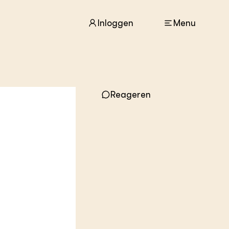
Inloggen
Menu
ACTUEEL
Nieuws
Reageren
Agenda
Dossiers
Columns & Blogs
1
ZIE OOK
In de regio
Projecten
Lectoraten
Practoraten
Vakbladen