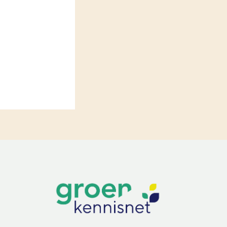
LEREN
Wiki Groen Kennisnet
GROEN KENNISNET
Over ons
Contact
ENGLISH
Search the Knowledge base