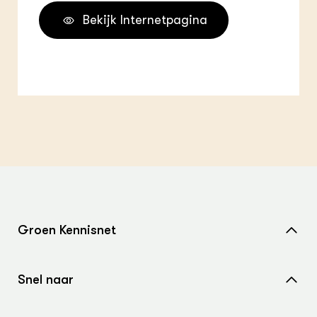
Bekijk Internetpagina
Groen Kennisnet
Home
Snel naar
Over ons
Nieuws
Contact