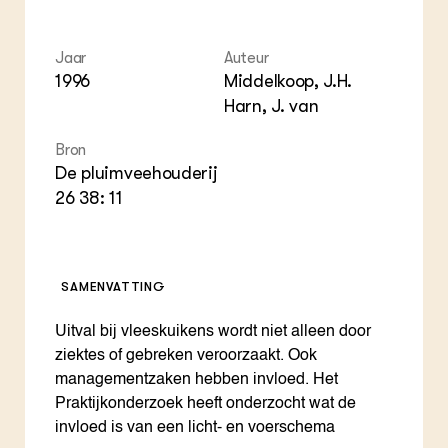
ZIE OOK
Gro
EU
In de regio
Var
Gro
Projecten
Gro
Jaar
Auteur
Co
Lectoraten
1996
Middelkoop, J.H.
Inv
Practoraten
Harn, J. van
Pla
Vakbladen
Gen
Bron
De pluimveehouderij
LEREN
Wiki Groen Kennisnet
26 38: 11
GROEN KENNISNET
Over ons
SAMENVATTING
Contact
Uitval bij vleeskuikens wordt niet alleen door
ENGLISH
ziektes of gebreken veroorzaakt. Ook
Search the Knowledge base
managementzaken hebben invloed. Het
Praktijkonderzoek heeft onderzocht wat de
invloed is van een licht- en voerschema