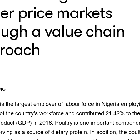
op Maat projecten
er price markets
houderij
er
ough a value chain
beheer
l Innovatieloket
erij
w
roach
s
zorging
andvogels
nctionele landbouw
elzijnsweb
 en Aquacultuur
ING
Book
uw
 is the largest employer of labour force in Nigeria emplo
Natuurinclusief,
of the country’s workforce and contributed 21.42% to th
d economy
tief & Biologisch
oduct (GDP) in 2018. Poultry is one important componen
tor
al Aanpakken
rving as a source of dietary protein. In addition, the poul