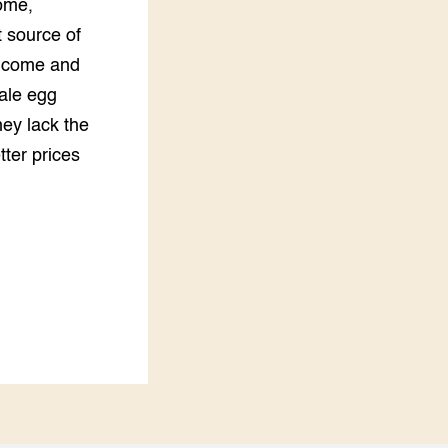
come,
t source of
 income and
ale egg
ey lack the
tter prices