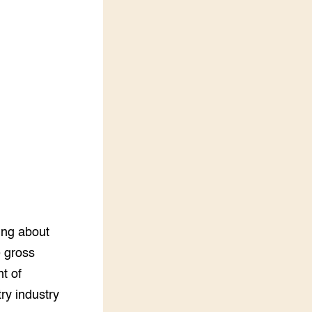
LEREN
Wiki Groen Kennisnet
GROEN KENNISNET
Over ons
Contact
ENGLISH
Search the Knowledge base
ying about
e gross
t of
try industry