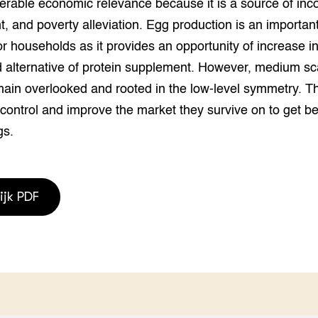
derable economic relevance because it is a source of in
grond en infra
-Pigs
 and poverty alleviation. Egg production is an importan
houderij
t Digitalisering &
for households as it provides an opportunity of increase
ogie
d alternative of protein supplement. However, medium sc
ain overlooked and rooted in the low-level symmetry. Th
welbevinden en
adaptatie
 control and improve the market they survive on to get be
gs.
oen
e exoten
ijk PDF
rdige genetische
he diversiteit
whuisdieren