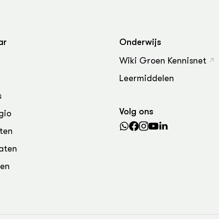
ar
Onderwijs
Wiki Groen Kennisnet
Leermiddelen
s
Volg ons
gio
ten
aten
den