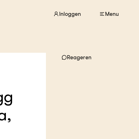
Inloggen
Menu
ACTUEEL
Reageren
Nieuws
Agenda
Dossiers
Columns & Blogs
gg
ZIE OOK
In de regio
a,
Projecten
Lectoraten
Practoraten
Vakbladen