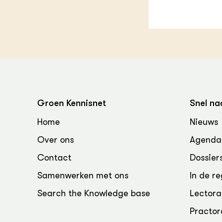
Groen, 
EURCAW
Varkens
Groenpac
Technol
Groen, 
klimaat
CoE Gr
Groen Kennisnet
Snel na
Invasiev
Home
Nieuws
Over ons
Agenda
Plantaa
bronnen
Contact
Dossier
Samenwerken met ons
In de re
Genetisc
landbou
Search the Knowledge base
Lectora
Practor