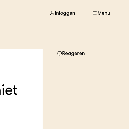
Inloggen
Menu
ACTUEEL
Reageren
Nieuws
Agenda
Dossiers
Columns & Blogs
iet
ZIE OOK
In de regio
Projecten
Lectoraten
Practoraten
Vakbladen