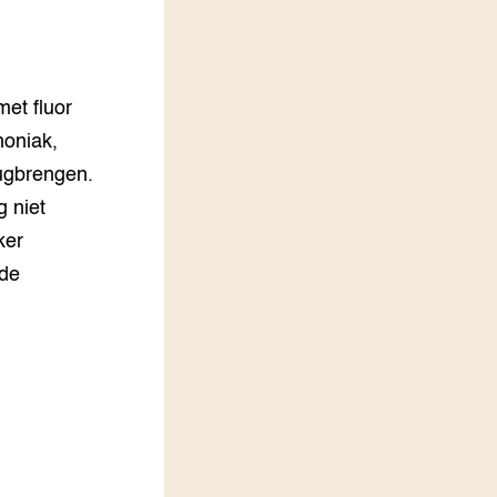
LEREN
Wiki Groen Kennisnet
met fluor
GROEN KENNISNET
Over ons
oniak,
Contact
ugbrengen.
g niet
ENGLISH
ker
Search the Knowledge base
 de