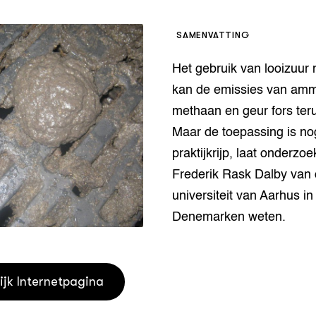
houderij
er
SAMENVATTING
beheer
l Innovatieloket
Het gebruik van looizuur 
erij
w
kan de emissies van amm
s
methaan en geur fors ter
zorging
Maar de toepassing is no
andvogels
praktijkrijp, laat onderzoe
nctionele landbouw
elzijnsweb
Frederik Rask Dalby van
 en Aquacultuur
universiteit van Aarhus in
Book
Denemarken weten.
uw
Natuurinclusief,
d economy
tief & Biologisch
ijk Internetpagina
tor
al Aanpakken