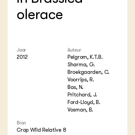
Foo
Int
ZIE OOK
Gro
EU
olerace
In de regio
Var
Gro
Projecten
Gro
Co
Lectoraten
Inv
Practoraten
Pla
Vakbladen
Gen
Jaar
Auteur
LEREN
2012
Pelgrom, K.T.B.
Wiki Groen Kennisnet
Sharma, G.
Broekgaarden, C.
GROEN KENNISNET
Voorrips, R.
Over ons
Bas, N.
Contact
Pritchard, J.
Ford-Lloyd, B.
ENGLISH
Vosman, B.
Search the Knowledge base
Bron
Crop Wild Relative 8