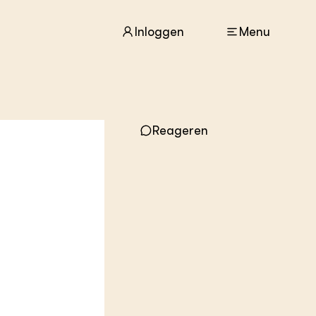
Inloggen
Menu
ACTUEEL
Nieuws
Reageren
Agenda
Dossiers
Columns & Blogs
ZIE OOK
In de regio
Projecten
Lectoraten
Practoraten
Vakbladen