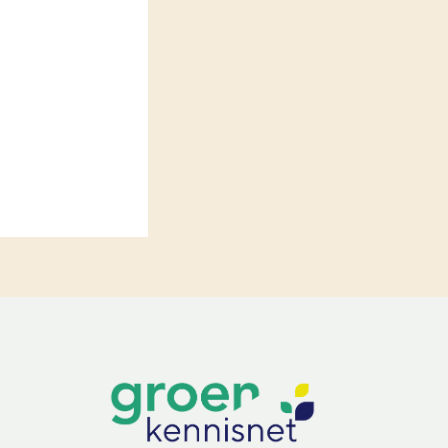
LEREN
Wiki Groen Kennisnet
GROEN KENNISNET
Over ons
Contact
ENGLISH
Search the Knowledge base