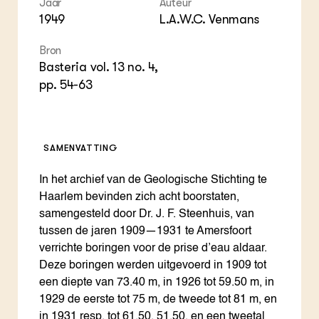
Foo
Int
Jaar
Auteur
ZIE OOK
Gro
EU
1949
L.A.W.C. Venmans
In de regio
Var
Gro
Projecten
Gro
Bron
Co
Lectoraten
Basteria vol. 13 no. 4,
Inv
Practoraten
Pla
pp. 54-63
Vakbladen
Gen
LEREN
Wiki Groen Kennisnet
SAMENVATTING
In het archief van de Geologische Stichting te
GROEN KENNISNET
Over ons
Haarlem bevinden zich acht boorstaten,
Contact
samengesteld door Dr. J. F. Steenhuis, van
tussen de jaren 1909—1931 te Amersfoort
verrichte boringen voor de prise d’eau aldaar.
ENGLISH
Search the Knowledge base
Deze boringen werden uitgevoerd in 1909 tot
een diepte van 73.40 m, in 1926 tot 59.50 m, in
1929 de eerste tot 75 m, de tweede tot 81 m, en
in 1931 resp. tot 61.50, 51.50, en een tweetal