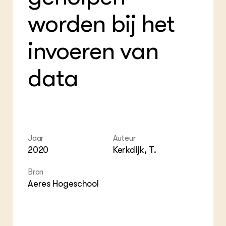
Foo
Int
ZIE OOK
Gro
EU
worden bij het
In de regio
Var
Gro
Projecten
Gro
Co
invoeren van
Lectoraten
Inv
Practoraten
Pla
Vakbladen
data
Gen
LEREN
Wiki Groen Kennisnet
GROEN KENNISNET
Jaar
Auteur
Over ons
2020
Kerkdijk, T.
Contact
Bron
ENGLISH
Aeres Hogeschool
Search the Knowledge base