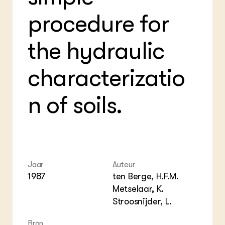
Foo
Int
ZIE OOK
Gro
EU
procedure for
In de regio
Var
Gro
Projecten
Gro
Co
Lectoraten
the hydraulic
Inv
Practoraten
Pla
Vakbladen
Gen
characterizatio
LEREN
n of soils.
Wiki Groen Kennisnet
GROEN KENNISNET
Over ons
Contact
Jaar
Auteur
1987
ten Berge, H.F.M.
ENGLISH
Search the Knowledge base
Metselaar, K.
Stroosnijder, L.
Bron