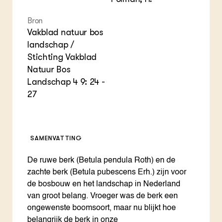
Foo
Int
ZIE OOK
Gro
EU
In de regio
Var
Gro
Bron
Projecten
Gro
Vakblad natuur bos
Co
Lectoraten
landschap /
Inv
Practoraten
Stichting Vakblad
Pla
Vakbladen
Gen
Natuur Bos
Landschap 4 9: 24 -
LEREN
27
Wiki Groen Kennisnet
GROEN KENNISNET
Over ons
SAMENVATTING
Contact
De ruwe berk (Betula pendula Roth) en de
zachte berk (Betula pubescens Erh.) zijn voor
ENGLISH
Search the Knowledge base
de bosbouw en het landschap in Nederland
van groot belang. Vroeger was de berk een
ongewenste boomsoort, maar nu blijkt hoe
belangrijk de berk in onze