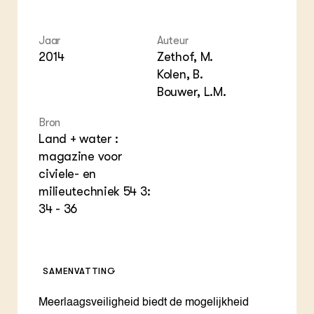
Foo
Int
ZIE OOK
Gro
EU
In de regio
Var
Gro
Jaar
Auteur
Projecten
Gro
2014
Zethof, M.
Co
Lectoraten
Inv
Kolen, B.
Practoraten
Pla
Vakbladen
Bouwer, L.M.
Gen
Bron
LEREN
Land + water :
Wiki Groen Kennisnet
magazine voor
civiele- en
GROEN KENNISNET
milieutechniek 54 3:
Over ons
34 - 36
Contact
ENGLISH
Search the Knowledge base
SAMENVATTING
Meerlaagsveiligheid biedt de mogelijkheid