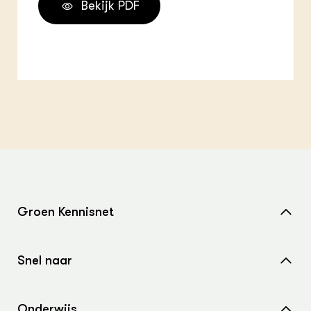
Bekijk PDF
Groen Kennisnet
Home
Snel naar
Over ons
Nieuws
Contact
Onderwijs