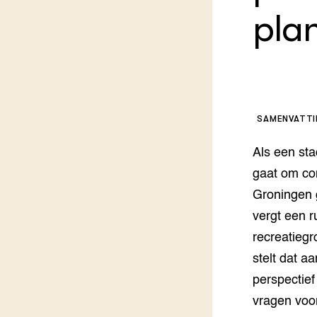
Kennis 
pla
Melkvee
DierVizi
Terrein
Nationaa
Veehoud
Tuinbou
Biokenni
SAMENVATT
Dierver
Boerenl
Als een sta
Multifu
gaat om co
Dierenw
Visserij
Groningen 
EU-Farm
vergt een 
Akkerbo
recreatiegr
Portaal 
Biobase
Regenera
stelt dat a
perspectief
Foodsec
Integra
vragen voo