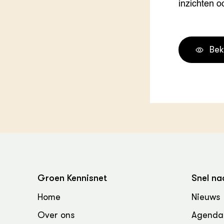
inzichten o
Groen, 
EURCAW
Varkens
Groenpac
Technol
Bek
Groen, 
klimaat
CoE Gr
Invasiev
Plantaa
bronnen
Groen Kennisnet
Snel na
Genetisc
landbou
Home
Nieuws
Over ons
Agenda