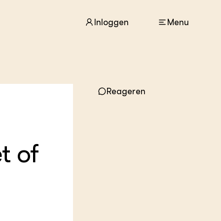
Inloggen
Menu
ACTUEEL
Reageren
Nieuws
Agenda
Dossiers
Columns & Blogs
t of
ZIE OOK
In de regio
Projecten
Lectoraten
Practoraten
Vakbladen