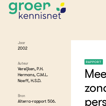
STARTPAGINA'S
Jaar
Beroepspraktijk
2002
Onderwijs,
Glastui
Leermid
Project
Onderzoek &
Researc
Advies
RAPPORT
Hippisch
Projectr
Auteur
Onze partners
Hydroth
Vereijken, P.H.
Mee
Pluimve
Agraris
Hermans, C.M.L.
bedrijfs
Praktijk
Naeff, H.S.D.
zon
Varkens
Bollente
Praktijk
het gro
Nationa
Bron
per
Hovenie
Agraris
Alterra-rapport 506.
groenvo
Experim