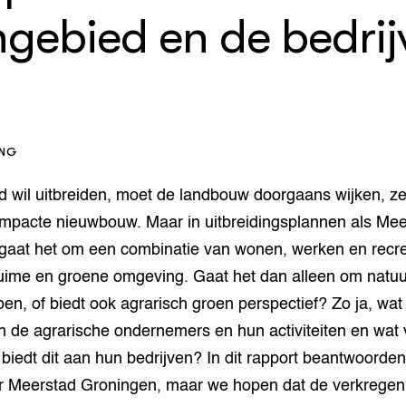
op Maat projecten
ngebied en de bedrij
houderij
er
beheer
l Innovatieloket
erij
w
s
ING
zorging
andvogels
d wil uitbreiden, moet de landbouw doorgaans wijken, ze
nctionele landbouw
mpacte nieuwbouw. Maar in uitbreidingsplannen als Mee
elzijnsweb
 en Aquacultuur
gaat het om een combinatie van wonen, werken en recre
Book
ruime en groene omgeving. Gaat het dan alleen om natuu
uw
oen, of biedt ook agrarisch groen perspectief? Zo ja, wat
Natuurinclusief,
d economy
tief & Biologisch
an de agrarische ondernemers en hun activiteiten en wat 
 biedt dit aan hun bedrijven? In dit rapport beantwoorde
tor
al Aanpakken
r Meerstad Groningen, maar we hopen dat de verkregen