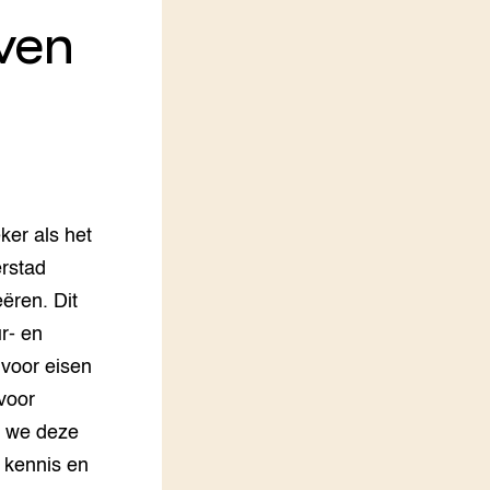
ven
LEREN
Wiki Groen Kennisnet
GROEN KENNISNET
Over ons
Contact
ENGLISH
ker als het
Search the Knowledge base
rstad
ëren. Dit
r- en
 voor eisen
voor
n we deze
 kennis en