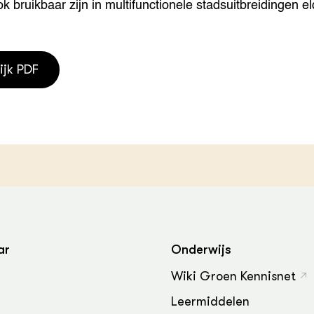
ok bruikbaar zijn in multifunctionele stadsuitbreidingen el
grond en infra
-Pigs
houderij
t Digitalisering &
ogie
ijk PDF
welbevinden en
adaptatie
oen
e exoten
rdige genetische
ar
Onderwijs
he diversiteit
whuisdieren
Wiki Groen Kennisnet
Leermiddelen