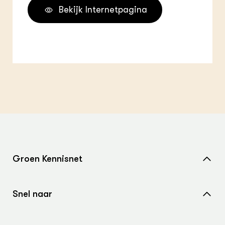
Bekijk Internetpagina
Groen Kennisnet
Home
Snel naar
Over ons
Nieuws
Contact