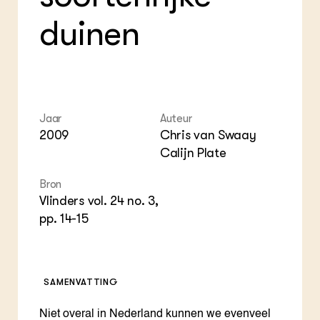
Foo
Int
ZIE OOK
Gro
EU
duinen
In de regio
Var
Gro
Projecten
Gro
Co
Lectoraten
Inv
Practoraten
Pla
Vakbladen
Gen
Jaar
Auteur
LEREN
2009
Chris van Swaay
Wiki Groen Kennisnet
Calijn Plate
Bron
GROEN KENNISNET
Over ons
Vlinders vol. 24 no. 3,
Contact
pp. 14-15
ENGLISH
Search the Knowledge base
SAMENVATTING
Niet overal in Nederland kunnen we evenveel