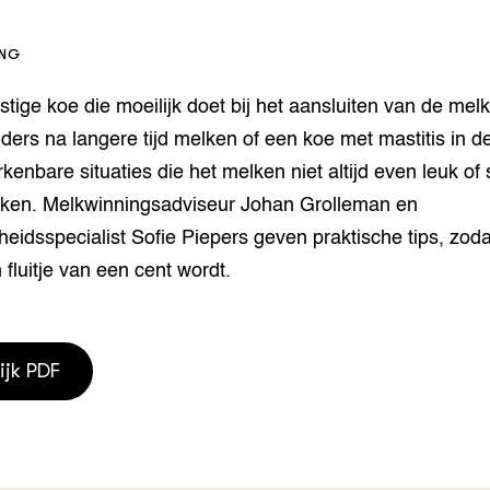
houderij
er
ING
beheer
l Innovatieloket
stige koe die moeilijk doet bij het aansluiten van de melk
erij
w
ders na langere tijd melken of een koe met mastitis in d
s
rkenbare situaties die het melken niet altijd even leuk of
zorging
aken. Melkwinningsadviseur Johan Grolleman en
andvogels
nctionele landbouw
eidsspecialist Sofie Piepers geven praktische tips, zoda
elzijnsweb
fluitje van een cent wordt.
 en Aquacultuur
Book
uw
ijk PDF
Natuurinclusief,
d economy
tief & Biologisch
tor
al Aanpakken