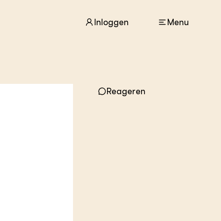
Inloggen
Menu
ACTUEEL
Reageren
Nieuws
Agenda
Dossiers
Columns & Blogs
ZIE OOK
In de regio
Projecten
Lectoraten
Practoraten
Vakbladen