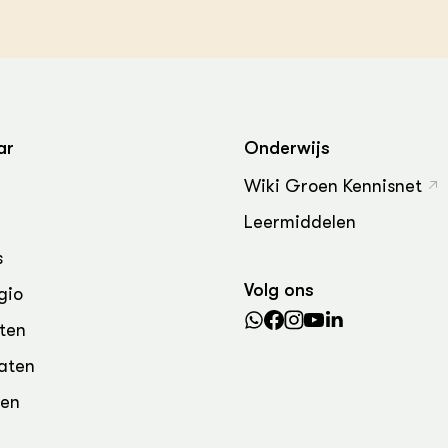
grond en infra
-Pigs
houderij
t Digitalisering &
ogie
welbevinden en
adaptatie
ar
Onderwijs
Wiki Groen Kennisnet
oen
Leermiddelen
e exoten
s
rdige genetische
Volg ons
gio
ten
he diversiteit
aten
whuisdieren
den