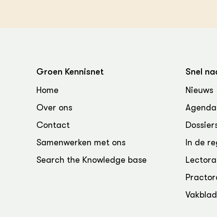
Groen, 
EURCAW
Varkens
Groenpac
Technol
Groen, 
klimaat
Groen Kennisnet
Snel na
Home
Nieuws
CoE Gr
Over ons
Agenda
Invasiev
Contact
Dossier
Plantaa
Samenwerken met ons
In de re
bronnen
Search the Knowledge base
Lectora
Genetisc
Practor
landbou
Vakbla