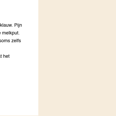
LEREN
Wiki Groen Kennisnet
klauw. Pijn
GROEN KENNISNET
Over ons
e melkput.
Contact
 soms zelfs
ENGLISH
Search the Knowledge base
t het