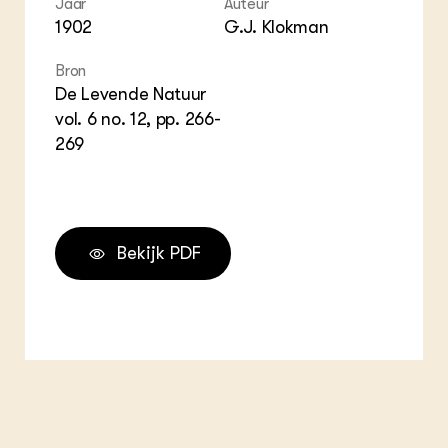
Jaar
Auteur
ZIE OOK
Gro
EU
1902
G.J. Klokman
In de regio
Var
Gro
Projecten
Gro
Bron
Co
Lectoraten
Inv
De Levende Natuur
Practoraten
Pla
vol. 6 no. 12, pp. 266-
Vakbladen
Gen
269
LEREN
Wiki Groen Kennisnet
GROEN KENNISNET
Bekijk PDF
Over ons
Contact
ENGLISH
Search the Knowledge base