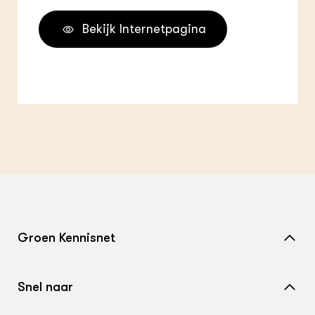
Bekijk Internetpagina
Groen Kennisnet
Home
Snel naar
Over ons
Nieuws