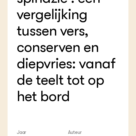
ZIE OOK
Gro
EU
In de regio
vergelijking
Var
Gro
Projecten
Gro
Co
Lectoraten
tussen vers,
Inv
Practoraten
Pla
Vakbladen
Gen
conserven en
LEREN
diepvries: vanaf
Wiki Groen Kennisnet
de teelt tot op
GROEN KENNISNET
Over ons
Contact
het bord
ENGLISH
Search the Knowledge base
Jaar
Auteur