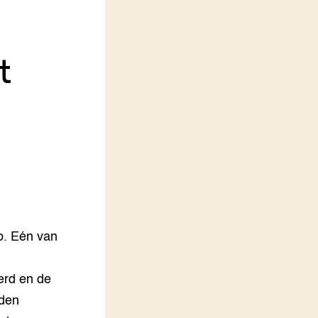
LEREN
Wiki Groen Kennisnet
t
GROEN KENNISNET
Over ons
Contact
ENGLISH
Search the Knowledge base
ib. Eén van
erd en de
rden