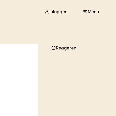
Inloggen
Menu
ACTUEEL
Reageren
Nieuws
Agenda
Dossiers
Columns & Blogs
ZIE OOK
In de regio
Projecten
Lectoraten
Practoraten
Vakbladen