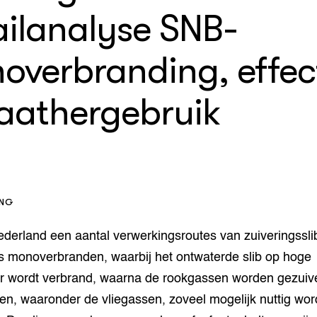
op Maat projecten
ailanalyse SNB-
houderij
er
overbranding, effec
beheer
l Innovatieloket
erij
w
faathergebruik
s
zorging
andvogels
nctionele landbouw
elzijnsweb
 en Aquacultuur
ING
Book
uw
Nederland een aantal verwerkingsroutes van zuiveringssl
Natuurinclusief,
is monoverbranden, waarbij het ontwaterde slib op hoge
d economy
tief & Biologisch
r wordt verbrand, waarna de rookgassen worden gezuiv
tor
al Aanpakken
en, waaronder de vliegassen, zoveel mogelijk nuttig wo