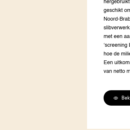
hergebruik
Groen, 
EURCAW
geschikt om
Noord-Brab
Varkens
Groenpac
Technol
slibverwer
met een aan
Groen, 
klimaat
‘screening 
hoe de mili
CoE Gr
Een uitkoms
van netto m
Invasiev
Plantaa
bronnen
Bek
Genetisc
landbou