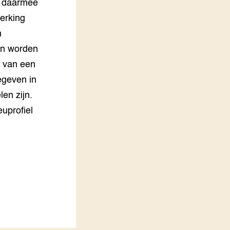
n daarmee
werking
n
an worden
l van een
egeven in
en zijn.
uprofiel