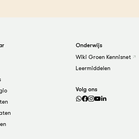
ar
Onderwijs
Wiki Groen Kennisnet
Leermiddelen
s
Volg ons
gio
ten
aten
den