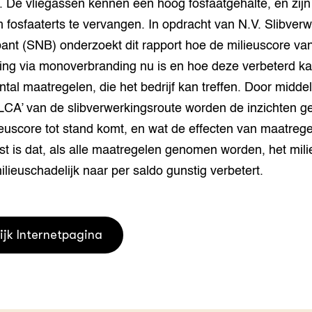
t. De vliegassen kennen een hoog fosfaatgehalte, en zij
grond en infra
-Pigs
 fosfaaterts te vervangen. In opdracht van N.V. Slibver
ant (SNB) onderzoekt dit rapport hoe de milieuscore va
houderij
t Digitalisering &
ogie
king via monoverbranding nu is en hoe deze verbeterd k
tal maatregelen, die het bedrijf kan treffen. Door midde
welbevinden en
adaptatie
LCA’ van de slibverwerkingsroute worden de inzichten g
euscore tot stand komt, en wat de effecten van maatregel
oen
t is dat, als alle maatregelen genomen worden, het milie
ilieuschadelijk naar per saldo gunstig verbetert.
e exoten
rdige genetische
ijk Internetpagina
he diversiteit
whuisdieren