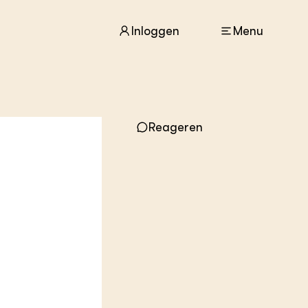
Inloggen
Menu
ACTUEEL
Nieuws
Reageren
Agenda
Dossiers
Columns & Blogs
ZIE OOK
In de regio
Projecten
Lectoraten
Practoraten
Vakbladen