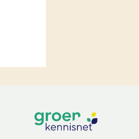
LEREN
Wiki Groen Kennisnet
GROEN KENNISNET
Over ons
Contact
ENGLISH
Search the Knowledge base