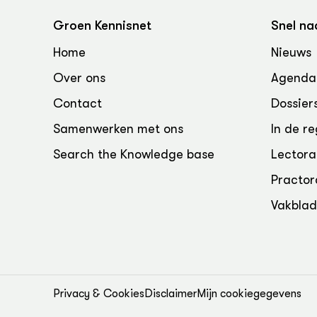
Groen, 
EURCAW
Groen Kennisnet
Snel na
Varkens
Groenpac
Home
Nieuws
Technol
Over ons
Agenda
Groen, 
klimaat
Contact
Dossier
Samenwerken met ons
In de re
CoE Gr
Search the Knowledge base
Lectora
Invasiev
Practor
Plantaa
Vakbla
bronnen
Genetisc
landbou
Privacy & Cookies
Disclaimer
Mijn cookiegegevens