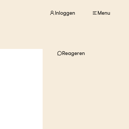
Inloggen
Menu
ACTUEEL
Nieuws
Reageren
Agenda
Dossiers
Columns & Blogs
ZIE OOK
In de regio
Projecten
Lectoraten
Practoraten
Vakbladen