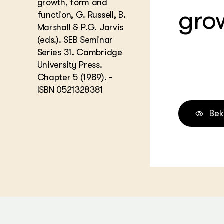
growth, form and
gro
Melkvee
function, G. Russell, B.
DierVizi
Marshall & P.G. Jarvis
Terrein
(eds.). SEB Seminar
Nationaa
Veehoud
Series 31. Cambridge
Tuinbou
University Press.
Biokenni
Chapter 5 (1989). -
Dierver
ISBN 0521328381
Boerenl
Multifu
Bek
Dierenw
Visserij
EU-Farm
Akkerbo
Portaal 
Biobase
Regenera
Foodsec
Integra