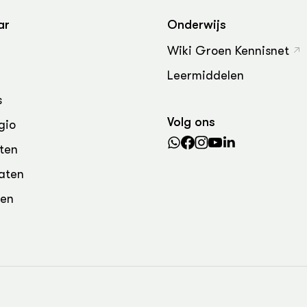
grond en infra
-Pigs
ar
Onderwijs
houderij
t Digitalisering &
Wiki Groen Kennisnet
ogie
Leermiddelen
welbevinden en
adaptatie
s
Volg ons
gio
oen
ten
e exoten
aten
rdige genetische
den
he diversiteit
whuisdieren